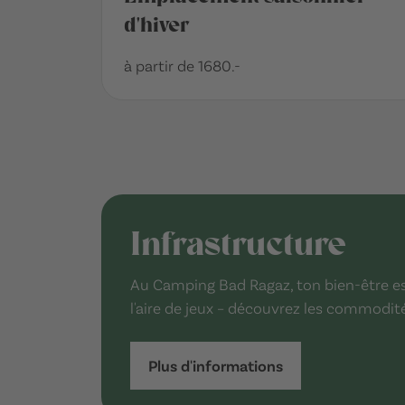
d'hiver
à partir de 1680.-
Infrastructure
Au Camping Bad Ragaz, ton bien-être est 
l'aire de jeux – découvrez les commodit
Plus d'informations