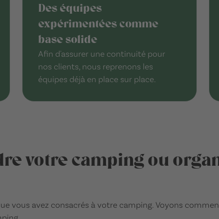
Des équipes
expérimentées comme
base solide
Afin d'assurer une continuité pour
nos clients, nous reprenons les
équipes déjà en place sur place.
re votre camping ou organ
s que vous avez consacrés à votre camping. Voyons comme
mping.