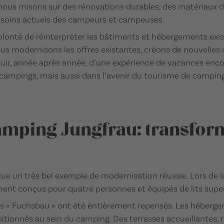
 nous misons sur des rénovations durables, des matériaux d
esoins actuels des campeurs et campeuses.
lonté de réinterpréter les bâtiments et hébergements exis
us modernisons les offres existantes, créons de nouvelles q
jouir, année après année, d’une expérience de vacances encor
ampings, mais aussi dans l’avenir du tourisme de camping
amping Jungfrau: transfo
e un très bel exemple de modernisation réussie. Lors de l
ment conçus pour quatre personnes et équipés de lits supe
es « Fuchsbau » ont été entièrement repensés. Les héberge
onnés au sein du camping. Des terrasses accueillantes, réa