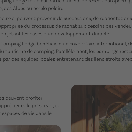
ng Lodge fait ainsi partie d’un solide réseau européen qui
des Alpes au cercle polaire.
 ceux-ci peuvent provenir de successions, de réorientations
 appropriée du processus de rachat aux besoins des vendeurs
ut en jetant les bases d’un développement durable
amping Lodge bénéficie d’un savoir-faire international, 
du tourisme de camping. Parallèlement, les campings rest
 par des équipes locales entretenant des liens étroits avec l
es peuvent profiter
pprécier et la préserver, et
 espaces de vie dans le