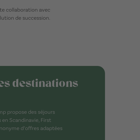
te collaboration avec
olution de succession.
es destinations
amp propose des séjours
s en Scandinavie, First
ynonyme d’offres adaptées