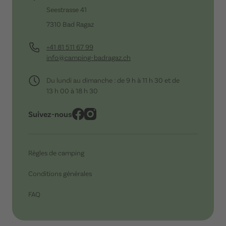
Seestrasse 41
7310 Bad Ragaz
+41 81 511 67 99
info@camping-badragaz.ch
Du lundi au dimanche : de 9 h à 11 h 30 et de
13 h 00 à 18 h 30
Suivez-nous
Règles de camping
Conditions générales
FAQ