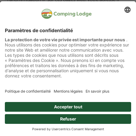
sera toutefois abrégée par Google au sein des États
membres de l'Union européenne ou dans d'autres États
signataires de l'accord sur l'Espace économique européen
ainsi qu'en Suisse. Ce n'est que dans des cas
exceptionnels que l'adresse IP complète est transmise à
un serveur de Google aux États-Unis et y est abrégée.
Google utilisera ces informations pour le compte de
l'exploitant de ce site web afin d'évaluer votre utilisation
du site web, de compiler des rapports sur les activités du
site web et de fournir à l'exploitant du site web d'autres
services liés à l'utilisation du site web et d'Internet.
L'adresse IP transmise par votre navigateur dans le cadre
de Google Analytics ne sera pas recoupée avec d'autres
données de Google.
Les objectifs du traitement des données sont l'évaluation
de l'utilisation du site web et la compilation de rapports
sur les activités du site web. D'autres services connexes
doivent ensuite être fournis sur la base de l'utilisation du