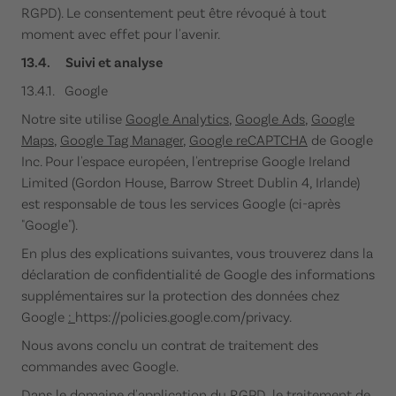
RGPD). Le consentement peut être révoqué à tout
moment avec effet pour l'avenir.
13.4. Suivi et analyse
13.4.1. Google
Notre site utilise
Google Analytics
,
Google Ads
,
Google
Maps
,
Google Tag Manager
,
Google reCAPTCHA
de Google
Inc. Pour l'espace européen, l'entreprise Google Ireland
Limited (Gordon House, Barrow Street Dublin 4, Irlande)
est responsable de tous les services Google (ci-après
"Google").
En plus des explications suivantes, vous trouverez dans la
déclaration de confidentialité de Google des informations
supplémentaires sur la protection des données chez
Google
:
https://policies.google.com/privacy.
Nous avons conclu un contrat de traitement des
commandes avec Google.
Dans le domaine d'application du RGPD, le traitement de