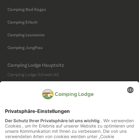
Camping Bad Ragaz
Camping Erlach
Camping Lausanne
Camping Jungfrau
Camping Lodge Hauptsitz
Camping Lodge Schweiz AG
Chollerstrasse 4
6300 Zug
(Kein Campingplatz)
Social Media