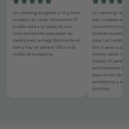
Un camping acogedor y muy bien
Un camping natur
cuidado; sin duda volveremos. El
bien cuidado en e
pueblo está a un paso, es una
una noche muy ag
zona estupenda para pasar las
durante nuestro vi
vacaciones, se llega fácilmente en
casa. Las instalaci
tren y hay un parque idílico a la
son nuevas y, al ig
vuelta de la esquina.
recinto, están im
limpias. El persona
sencillamente enc
buen punto de par
senderismo y excu
bicicleta.