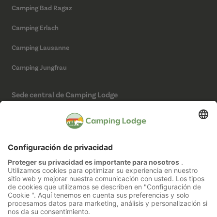
Camping Bad Ragaz
Camping Erlach
Camping Lausanne
Camping Jungfrau
Sede central de Camping Lodge
Camping Lodge Schweiz AG
Chollerstrasse 4
6300 Zug
(No es un camping)
Redes sociales