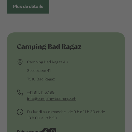
Plus de détails
Camping Bad Ragaz
Camping Bad Ragaz AG
Seestrasse 41
7310 Bad Ragaz
+41 81 511 67 99
info@camping-badragaz.ch
Du lundi au dimanche : de 9 h à 11 h 30 et de
13 h 00 à 18 h 30
Suivez-nous