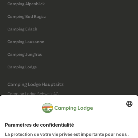
Camping Alpenblick
Camping Bad Ragaz
Camping Erlach
Camping Lausanne
Camping Jungfrau
Camping Lodge
Camping Lodge Hauptsitz
Camping Lodge Schweiz AG
Chollerstrasse 4
6300 Zug
(Kein Campingplatz)
Réseaux sociaux