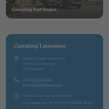
Camping Bad Ragaz
Camping Lausanne
Camping Lodge Lausanne AG
Chemin du Camping 3
1007 Lausanne
+41 (0) 21 622 5000
info@camping-lausanne.ch
Heures d'ouverture de la réception
Lundi-dimanche : 9h00-12h00 et 14h00-18h00