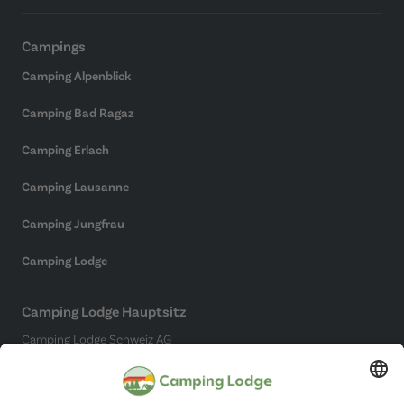
Campings
Camping Alpenblick
Camping Bad Ragaz
Camping Erlach
Camping Lausanne
Camping Jungfrau
Camping Lodge
Camping Lodge Hauptsitz
Camping Lodge Schweiz AG
Chollerstrasse 4
6300 Zug