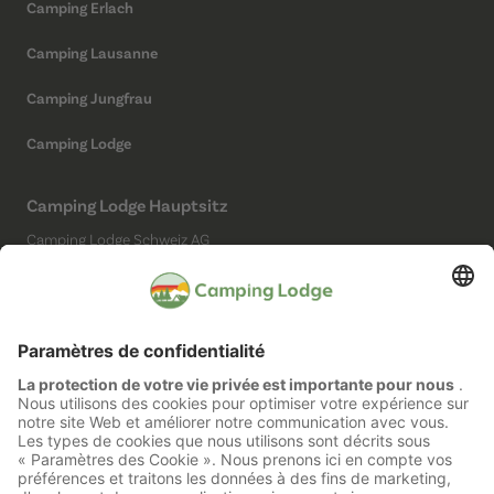
Camping Erlach
Camping Lausanne
Camping Jungfrau
Camping Lodge
Camping Lodge Hauptsitz
Camping Lodge Schweiz AG
Chollerstrasse 4
6300 Zug
(Kein Campingplatz)
Réseaux sociaux