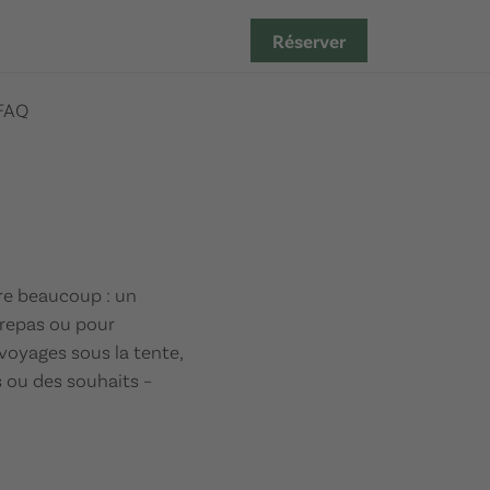
Réserver
FAQ
fre beaucoup : un
 repas ou pour
voyages sous la tente,
s ou des souhaits –