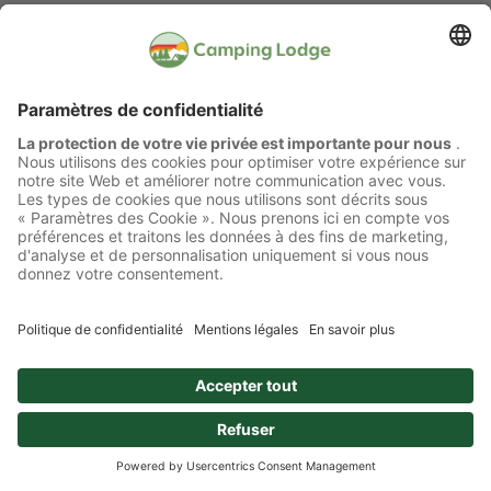
Toute réservation effectuée implique l'acceptation
expresse et complète des CCG de l'Exploitant.
17. Droit applicable/ For juridique
Tous les contrats, réservations, accords complémentaires
éventuels et toutes les conditions générales sont régis
exclusivement par le droit suisse. Le lieu d'exécution et de
paiement est le siège de l'Exploitant.
Pour tout litige éventuel découlant du présent contrat, le
for juridique est celui du siège de l'Exploitant, à moins
qu'il n'existe un autre for juridique légalement impératif.
18. Validité
La version originale des conditions générales est rédigée
en allemand. En cas de questions d'interprétation entre
les versions en différentes langues des présentes
conditions générales, la version allemande fait foi.
Valable à compter du 1er janvier 2024