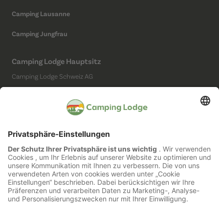
Camping Lausanne
Camping Jungfrau
Camping Lodge Hauptsitz
Camping Lodge Schweiz AG
Chollerstrasse 4
6300 Zug
(Kein Campingplatz)
Social Media
Impressum
Datenschutz