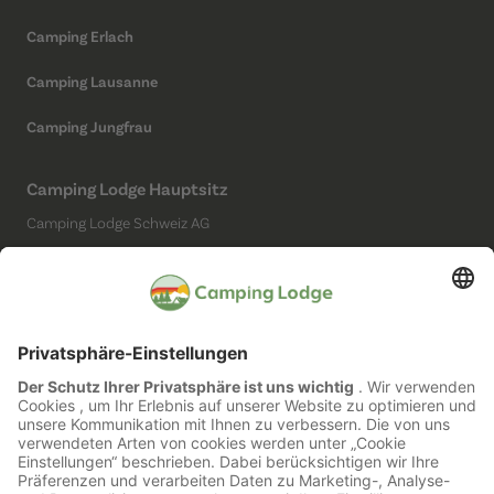
Camping Erlach
Camping Lausanne
Camping Jungfrau
Camping Lodge Hauptsitz
Camping Lodge Schweiz AG
Chollerstrasse 4
6300 Zug
(Kein Campingplatz)
Social Media