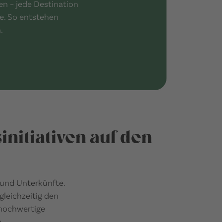
n – jede Destination
e. So entstehen
.
nitiativen auf den
 und Unterkünfte.
gleichzeitig den
 hochwertige
.