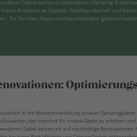
oderne Cabins bis hin zu besonderen Glamping-Erlebnisse
 hohen Anspruch an Qualität, Gastfreundschaft und Servic
en – für Familien, Paare und Naturliebhaber gleichermassen
enovationen: Optimierungsi
inuierlich in die Weiterentwicklung unserer Campingplätze
 aufzuwerten, den Komfort für unsere Gäste zu erhöhen und 
 bewahren. Dabei setzen wir auf nachhaltige Renovationen,
 den heutigen Bedürfnissen von Camper*innen entsprechen