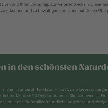
talten und Ihren Campingplatz weiterentwickeln. Unser Te
u erkennen und zu bewältigen und einen nahtlosen Überg
en in den schönsten Naturd
mitten in unberührter Natur – First Camp bietet unvergess
er lieben. Mit über 70 Destinationen in Skandinavien ist Fi
 und steht für familienfreundliche Angebote und einzigar