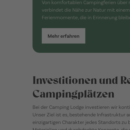
Von komfortablen Campingferien über m
verbindet die Nähe zur Natur mit einem
Ferienmomente, die in Erinnerung bleib
Mehr erfahren
Investitionen und R
Campingplätzen
Bei der Camping Lodge investieren wir kont
Unser Ziel ist es, bestehende Infrastruktur
einzigartigen Charakter jedes Standorts zu
Materialien und durchdachte Konzepte, die