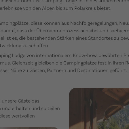
inaviens. Damit ist Camping Lodge Teil eines starken eur
rlebnisse von den Alpen bis zum Polarkreis bietet.
pingplätze; diese können aus Nachfolgeregelungen, Neu
 darauf, dass der Übernahmeprozess sensibel und sachgere
iel ist es, die bestehenden Stärken eines Standortes zu be
ntwicklung zu schaffen
 Camping Lodge von internationalem Know-how, bewährten P
us. Gleichzeitig bleiben die Campingplätze fest in ihren 
sser Nähe zu Gästen, Partnern und Destinationen geführt.
n unsere Gäste das
n und erhalten und so teilen
diese wertvollen