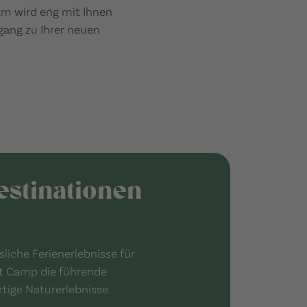
am wird eng mit Ihnen
ang zu Ihrer neuen
estinationen
liche Ferienerlebnisse für
rst Camp die führende
tige Naturerlebnisse.