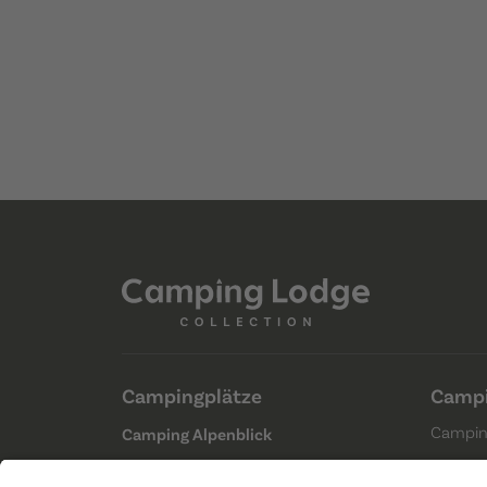
Campingplätze
Campi
Campin
Camping Alpenblick
Choller
Camping Bad Ragaz