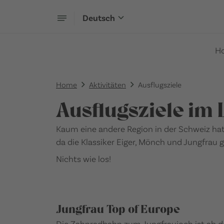
Deutsch
H
Home
Aktivitäten
Ausflugsziele
Ausflugsziele im
Kaum eine andere Region in der Schweiz hat e
da die Klassiker Eiger, Mönch und Jungfrau g
Nichts wie los!
Jungfrau Top of Europe
Die Zahnradbahn zum Jungfraujoch ist ab 