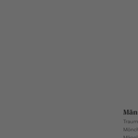
Män
Traumh
Mönch
Männl