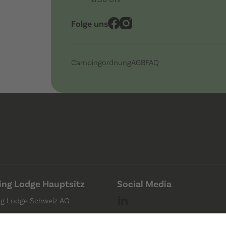
Folge uns
Campingordnung
AGB
FAQ
ng Lodge Hauptsitz
Social Media
g Lodge Schweiz AG
strasse 4