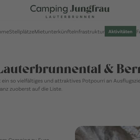
ome
Stellplätze
Mietunterkünfte
Infrastruktur
F
Aktivitäten
 Lauterbrunnental & Be
in so vielfältiges und attraktives Potpourri an Ausflugszi
anz zuoberst auf die Liste.
dem Camping zu Fuss