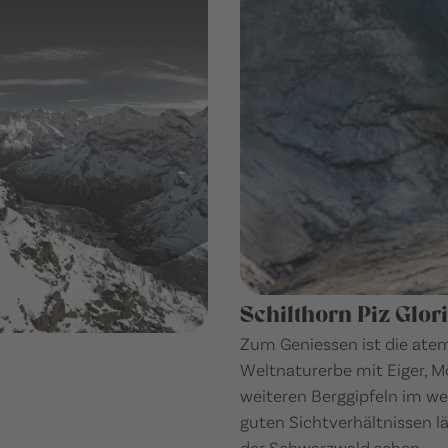
Schilthorn Piz Glor
Zum Geniessen ist die at
Weltnaturerbe mit Eiger, 
weiteren Berggipfeln im wel
guten Sichtverhältnissen l
der Schwarzwald sehen.