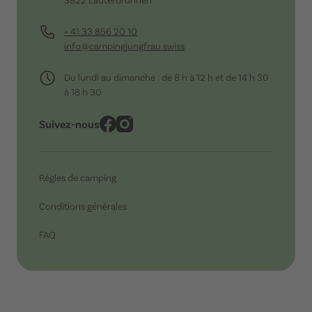
+ 41 33 856 20 10
info@campingjungfrau.swiss
Du lundi au dimanche : de 8 h à 12 h et de 14 h 30
à 18 h 30
Suivez-nous
Règles de camping
Conditions générales
FAQ