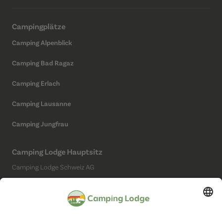
Campingplätze
Camping Alpenblick
Camping Bad Ragaz
Camping Erlach
Camping Lausanne
Camping Jungfrau
Camping Lodge Hauptsitz
Camping Lodge Schweiz AG
Chollerstrasse 4
6300 Zug
(Kein Campingplatz)