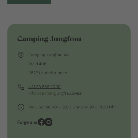
Camping Jungfrau
Camping Jungfrau AG
Weid 406
3822 Lauterbrunnen
+ 41 33 856 20 10
info@campingjungfrau.swiss
Mo – So: 08.00 – 12.00 Uhr & 14.30 – 18.30 Uhr
Folge uns