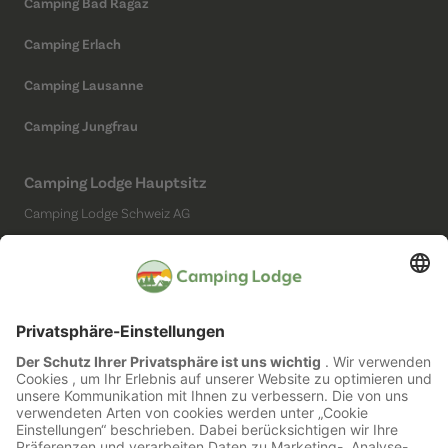
Camping Bad Ragaz
Camping Erlach
Camping Lausanne
Camping Jungfrau
Camping Lodge Hauptsitz
Camping Lodge Schweiz AG
Chollerstrasse 4
6300 Zug
(Kein Campingplatz)
Social Media