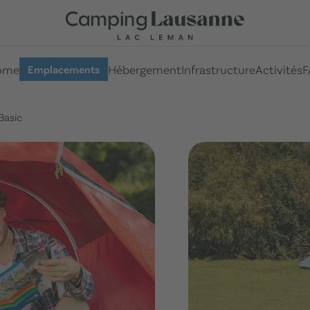
ome
Hébergement
Infrastructure
Activités
F
Emplacements
Basic