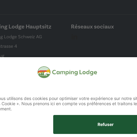
ng Lodge Hauptsitz
Réseaux sociaux
g Lodge Schweiz AG
strasse 4
ug
ampingplatz)
égales
Protection des données
Accessibilité
Configuration des cook