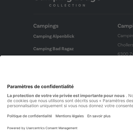
Campings
Campi
Campin
Camping Alpenblick
Choller
Camping Bad Ragaz
6300 Z
Camping Erlach
(Kein C
Camping Lausanne
Camping Jungfrau
Camping Lodge
Copyright © 2026 Tous droits réservés.
Mentions l