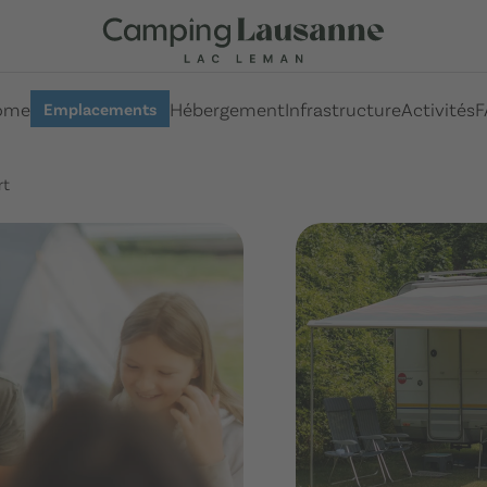
ome
Hébergement
Infrastructure
Activités
F
Emplacements
rt