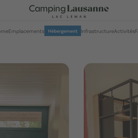
ome
Emplacements
Infrastructure
Activités
F
Hébergement