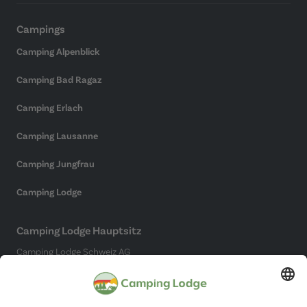
Campings
Camping Alpenblick
Camping Bad Ragaz
Camping Erlach
Camping Lausanne
Camping Jungfrau
Camping Lodge
Camping Lodge Hauptsitz
Camping Lodge Schweiz AG
Chollerstrasse 4
6300 Zug