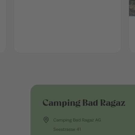
Camping Bad Ragaz
Camping Bad Ragaz AG
Seestrasse 41