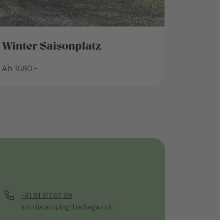
Winter Saisonplatz
Ab 1680.-
+41 81 511 67 99
info@camping-badragaz.ch