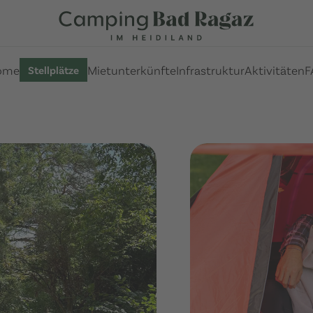
ome
Mietunterkünfte
Infrastruktur
Aktivitäten
F
Stellplätze