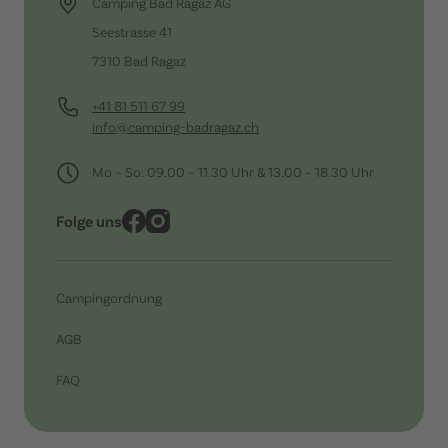
Camping Bad Ragaz AG
Seestrasse 41
7310 Bad Ragaz
+41 81 511 67 99
info@camping-badragaz.ch
Mo – So: 09.00 – 11.30 Uhr & 13.00 – 18.30 Uhr
Folge uns
Campingordnung
AGB
FAQ