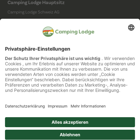
Camping Lodge Hauptsitz
Camping Lodge Schweiz AG
Chollerstrasse 4
6300 Zug
(Kein Campingplatz)
Social Media
Impressum
Datenschutz
Barrierefreiheit
Cookie Einstellungen
Copyright © 2026 Alle Rechte vorbehalten.