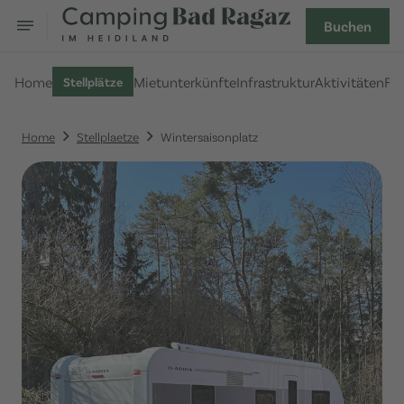
Buchen
Home
Mietunterkünfte
Infrastruktur
Aktivitäten
FA
Stellplätze
Home
Stellplaetze
Wintersaisonplatz