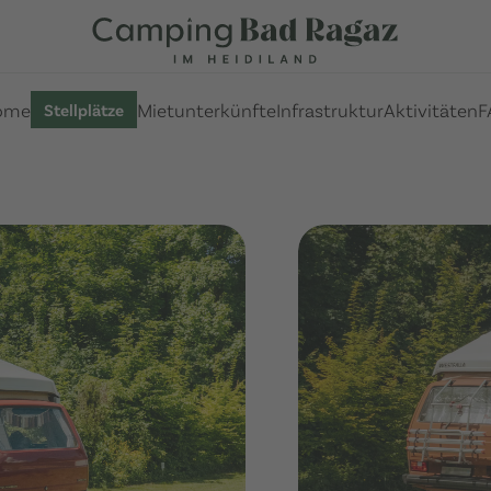
ome
Mietunterkünfte
Infrastruktur
Aktivitäten
F
Stellplätze