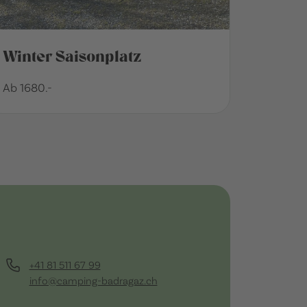
Winter Saisonplatz
Ab 1680.-
+41 81 511 67 99
info@camping-badragaz.ch