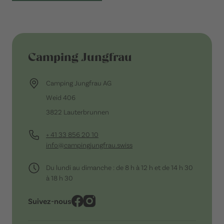
Camping Jungfrau
Camping Jungfrau AG
Weid 406
3822 Lauterbrunnen
+ 41 33 856 20 10
info@campingjungfrau.swiss
Du lundi au dimanche : de 8 h à 12 h et de 14 h 30
à 18 h 30
Suivez-nous