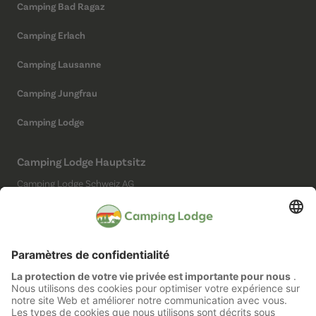
Camping Bad Ragaz
Camping Erlach
Camping Lausanne
Camping Jungfrau
Camping Lodge
Camping Lodge Hauptsitz
Camping Lodge Schweiz AG
Chollerstrasse 4
6300 Zug
(Kein Campingplatz)
Réseaux sociaux