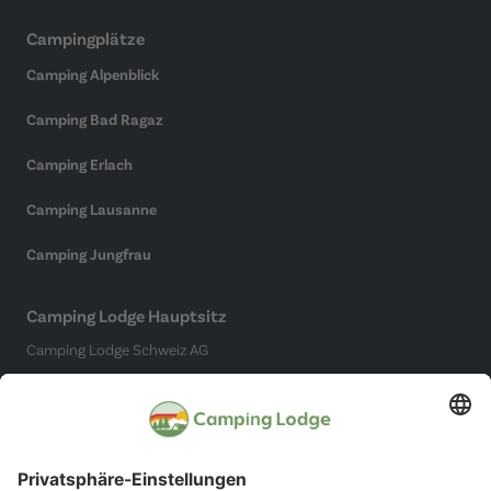
Campingplätze
Camping Alpenblick
Camping Bad Ragaz
Camping Erlach
Camping Lausanne
Camping Jungfrau
Camping Lodge Hauptsitz
Camping Lodge Schweiz AG
Chollerstrasse 4
6300 Zug
(Kein Campingplatz)