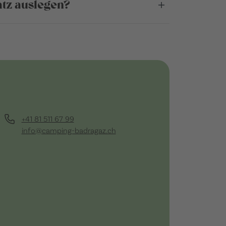
atz auslegen?
+41 81 511 67 99
info@camping-badragaz.ch