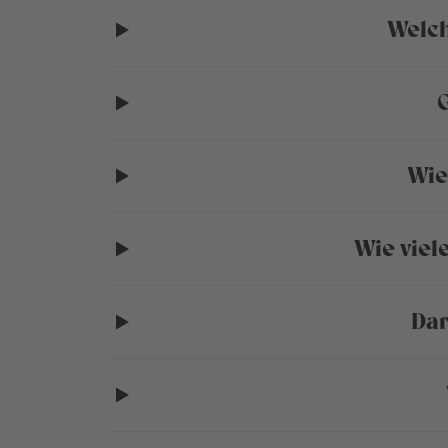
Welch
G
Wie
Wie viel
Dar