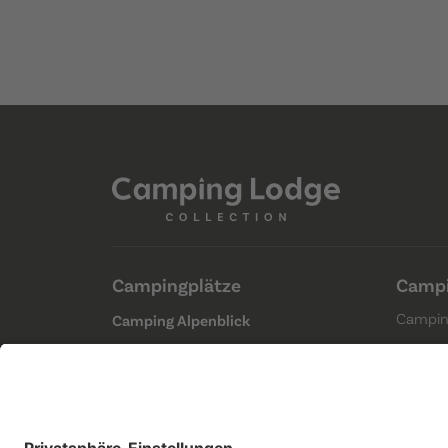
Campingplätze
Campi
Campin
Camping Alpenblick
Choller
Camping Bad Ragaz
6300 Z
Camping Erlach
(Kein C
Camping Lausanne