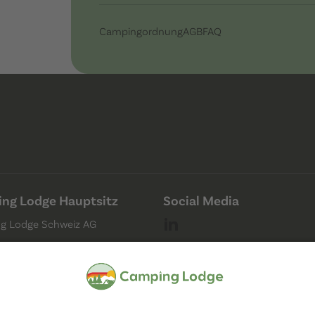
Campingordnung
AGB
FAQ
ng Lodge Hauptsitz
Social Media
g Lodge Schweiz AG
strasse 4
ug
ampingplatz)