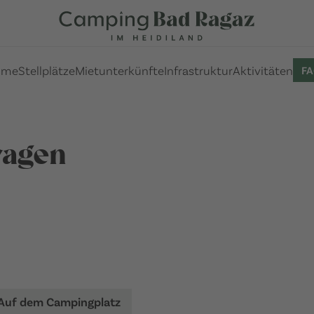
ome
Stellplätze
Mietunterkünfte
Infrastruktur
Aktivitäten
F
Fragen
Auf dem Campingplatz