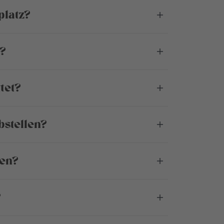
platz?
e?
tet?
bstellen?
len?
?