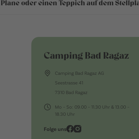
e Plane oder einen Teppich auf dem Stellpl
Camping Bad Ragaz
Camping Bad Ragaz AG
Seestrasse 41
7310 Bad Ragaz
Mo – So: 09.00 – 11.30 Uhr & 13.00 –
18.30 Uhr
Folge uns