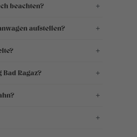
 ich beachten?
hnwagen aufstellen?
lte?
g Bad Ragaz?
bahn?