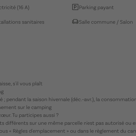
ctricité (16 A)
Parking payant
tallations sanitaires
Salle commune / Salon
sse, s'il vous plaît
ng
té ; pendant la saison hivernale (déc.–avr.), la consommat
nnement sur le camping
ur. Tu participes aussi ?
ts différents sur une même parcelle n'est pas autorisé ou e
sous « Règles d'emplacement » ou dans le règlement du ca