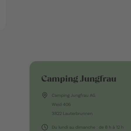
Camping Jungfrau
Camping Jungfrau AG
Weid 406
3822 Lauterbrunnen
Du lundi au dimanche : de 8 h à 12 h