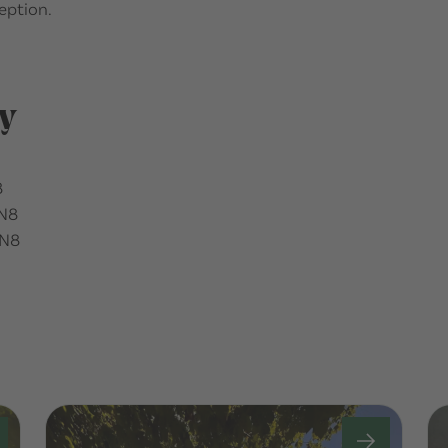
eption.
y
8
0N8
4N8