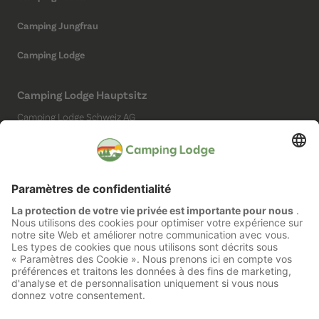
Camping Jungfrau
Camping Lodge
Camping Lodge Hauptsitz
Camping Lodge Schweiz AG
Chollerstrasse 4
6300 Zug
(Kein Campingplatz)
Réseaux sociaux
Mentions légales