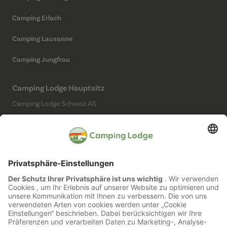
Camping Erlach
Camping Lausanne
Camping Jungfrau
Camping Lodge Hauptsitz
Camping Lodge Schweiz AG
Chollerstrasse 4
6300 Zug
(Kein Campingplatz)
Social Media