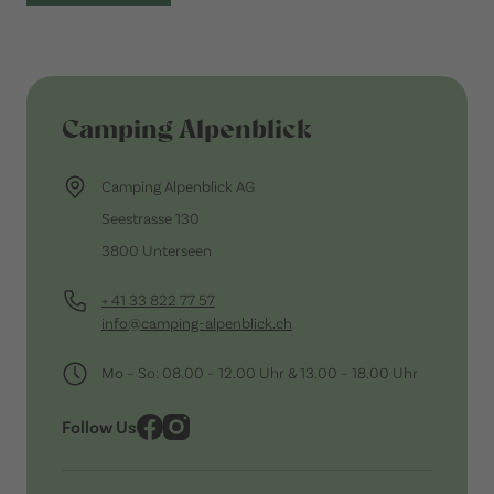
Camping Alpenblick
Camping Alpenblick AG
Seestrasse 130
3800 Unterseen
+ 41 33 822 77 57
info@camping-alpenblick.ch
Mo – So: 08.00 – 12.00 Uhr & 13.00 – 18.00 Uhr
Follow Us