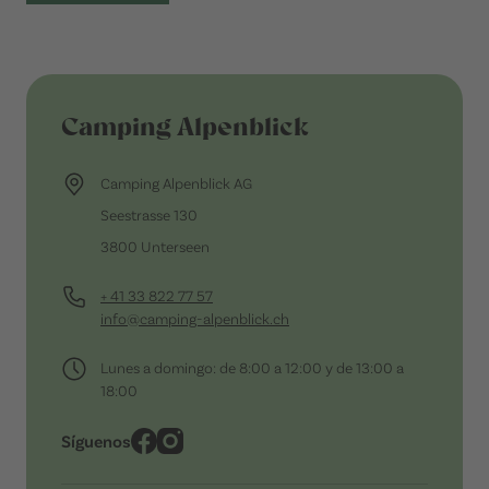
Camping Alpenblick
Camping Alpenblick AG
Seestrasse 130
3800 Unterseen
+ 41 33 822 77 57
info@camping-alpenblick.ch
Lunes a domingo: de 8:00 a 12:00 y de 13:00 a
18:00
Síguenos