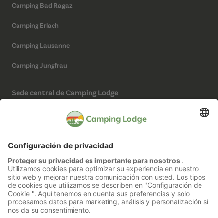
Camping Bad Ragaz
Camping Erlach
Camping Lausanne
Camping Jungfrau
Sede central de Camping Lodge
Camping Lodge Schweiz AG
Chollerstrasse 4
6300 Zug
(No es un camping)
Redes sociales