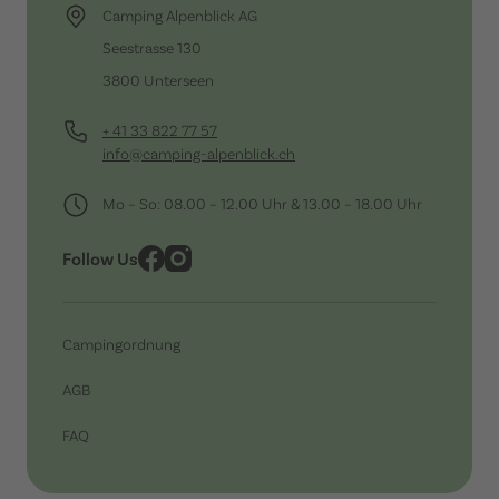
Camping Alpenblick AG
Seestrasse 130
3800 Unterseen
+ 41 33 822 77 57
info@camping-alpenblick.ch
Mo – So: 08.00 – 12.00 Uhr & 13.00 – 18.00 Uhr
Follow Us
Campingordnung
AGB
FAQ