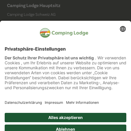
Camping Lodge Hauptsitz
Camping Lodge Schweiz AG
Chollerstrasse 4
6300 Zug
(Kein Campingplatz)
Social Media
Impressum
Datenschutz
Barrierefreiheit
Cookie Einstellungen