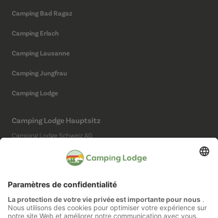
Camping Bad Ragaz
Camping Erlach
Camping Lausanne
Camping Jungfrau
Camping Lodge
Camping Lodge Hauptsitz
Camping Lodge Schweiz AG
Chollerstrasse 4
6300 Zug
(Kein Campingplatz)
Réseaux sociaux