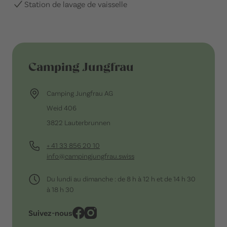
Station de lavage de vaisselle
Camping Jungfrau
Camping Jungfrau AG
Weid 406
3822 Lauterbrunnen
+ 41 33 856 20 10
info@campingjungfrau.swiss
Du lundi au dimanche : de 8 h à 12 h et de 14 h 30
à 18 h 30
Suivez-nous