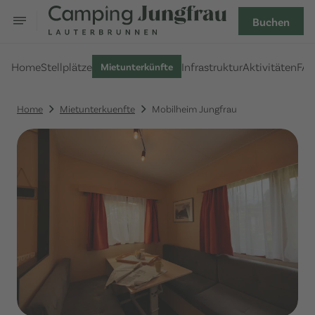
Buchen
Home
Stellplätze
Infrastruktur
Aktivitäten
FA
Mietunterkünfte
Home
Mietunterkuenfte
Mobilheim Jungfrau