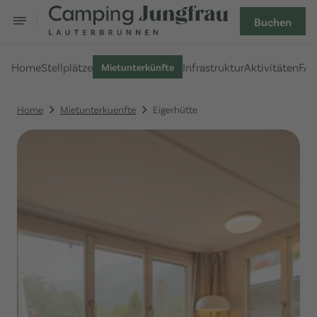
Buchen
Home
Stellplätze
Infrastruktur
Aktivitäten
FA
Mietunterkünfte
Home
Mietunterkuenfte
Eigerhütte