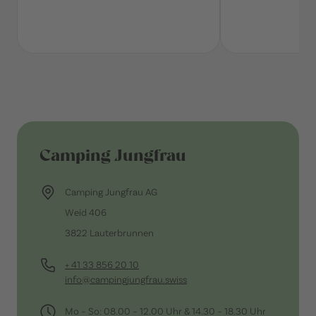
Camping Jungfrau
Camping Jungfrau AG
Weid 406
3822 Lauterbrunnen
+ 41 33 856 20 10
info@campingjungfrau.swiss
Mo – So: 08.00 – 12.00 Uhr & 14.30 – 18.30 Uhr