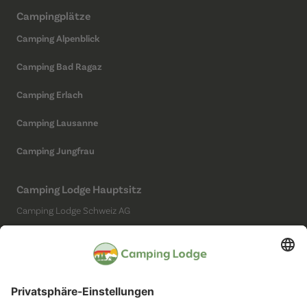
Campingplätze
Camping Alpenblick
Camping Bad Ragaz
Camping Erlach
Camping Lausanne
Camping Jungfrau
Camping Lodge Hauptsitz
Camping Lodge Schweiz AG
Chollerstrasse 4
6300 Zug
(Kein Campingplatz)
Social Media