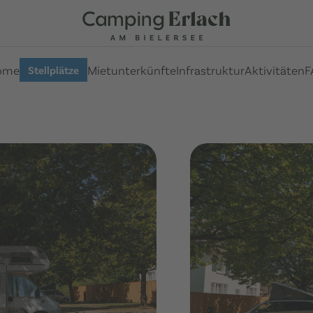
ome
Mietunterkünfte
Infrastruktur
Aktivitäten
F
Stellplätze