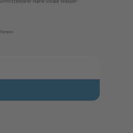
 unmittelbarer Nähe lokale Wasser-
 Person