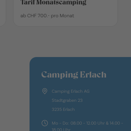
Tarif Monatscamping
ab CHF 700.- pro Monat
Camping Erlach
Camping Erlach AG
Stadtgraben 23
3235 Erlach
Mo – Do: 08.00 – 12.00 Uhr & 14.00 –
18.00 Uhr