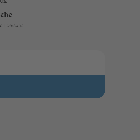
ua.
oche
a 1 persona