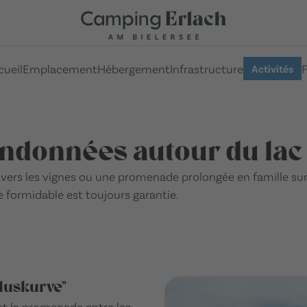
cueil
Emplacement
Hébergement
Infrastructure
Activités
ndonnées autour du lac
ers les vignes ou une promenade prolongée en famille sur l
e formidable est toujours garantie.
bluskurve"
t la promenade entre les