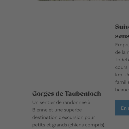
Suiv
sen
Emprun
de la 
Jodel 
cours 
km. Un
famill
beauc
Gorges de Taubenloch
Un sentier de randonnée à
En 
Bienne et une superbe
destination d'excursion pour
petits et grands (chiens compris).