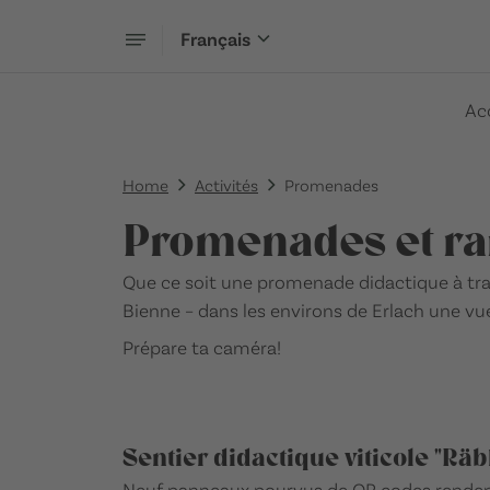
Français
Ac
Home
Activités
Promenades
Promenades et ra
Que ce soit une promenade didactique à trav
Bienne – dans les environs de Erlach une vu
Prépare ta caméra!
Sentier didactique viticole "Rä
Neuf panneaux pourvus de QR codes renden