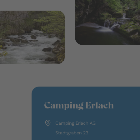
Camping Erlach
Camping Erlach AG
Stadtgraben 23