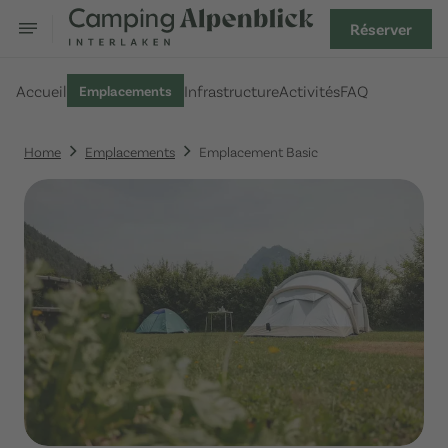
Réserver
Accueil
Infrastructure
Activités
FAQ
Emplacements
Home
Emplacements
Emplacement Basic