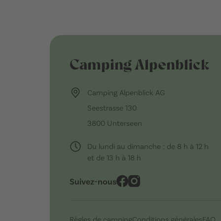
Camping Alpenblick
Camping Alpenblick AG
Seestrasse 130
3800 Unterseen
Du lundi au dimanche : de 8 h à 12 h
et de 13 h à 18 h
Suivez-nous
Règles de camping
Conditions générales
FAQ