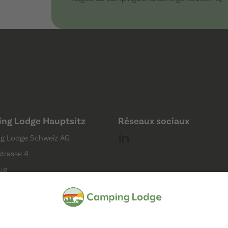
ng Lodge Hauptsitz
Réseaux sociaux
g Lodge Schweiz AG
strasse 4
ug
ampingplatz)