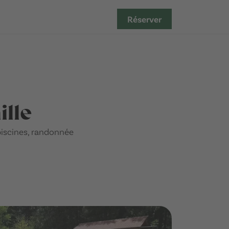
Réserver
ille
piscines, randonnée