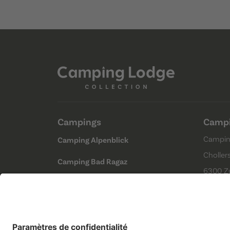
Campings
Campi
Campin
Camping Alpenblick
Choller
Camping Bad Ragaz
6300 Z
Camping Erlach
(Kein C
Camping Lausanne
Camping Jungfrau