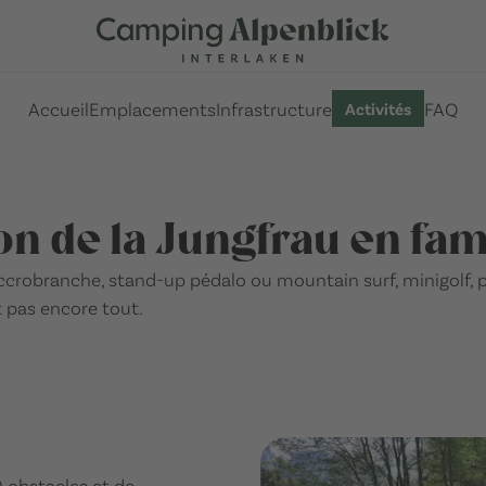
Accueil
Emplacements
Infrastructure
FAQ
Activités
on de la Jungfrau en fam
 accrobranche, stand-up pédalo ou mountain surf, minigolf, 
t pas encore tout.
0 obstacles et de