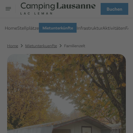
Buchen
Home
Stellplätze
Infrastruktur
Aktivitäten
FA
Mietunterkünfte
Home
Mietunterkuenfte
Familienzelt