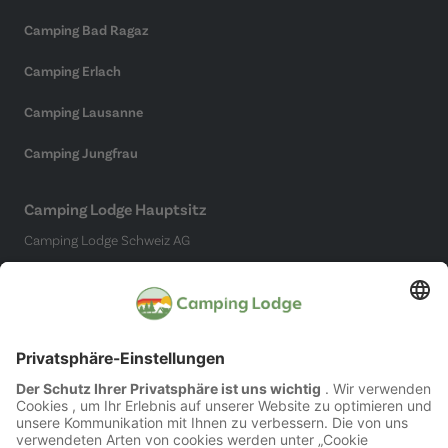
Camping Bad Ragaz
Camping Erlach
Camping Lausanne
Camping Jungfrau
Camping Lodge Hauptsitz
Camping Lodge Schweiz AG
Chollerstrasse 4
6300 Zug
(Kein Campingplatz)
Social Media