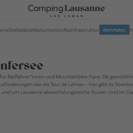
ome
Stellplätze
Mietunterkünfte
Infrastruktur
F
Aktivitäten
nfersee
 für Radfahrer*innen und Mountainbike-Fans. Ob gemütlich
sforderungen wie die Tour de Léman – hier gibt es Strecke
t in und um Lausanne abwechslungsreiche Touren. Und im 