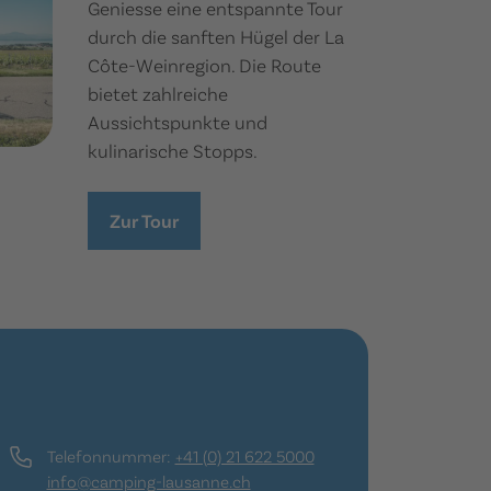
Geniesse eine entspannte Tour
durch die sanften Hügel der La
Côte-Weinregion. Die Route
bietet zahlreiche
Aussichtspunkte und
kulinarische Stopps.
Zur Tour
Telefonnummer:
+41 (0) 21 622 5000
info@camping-lausanne.ch