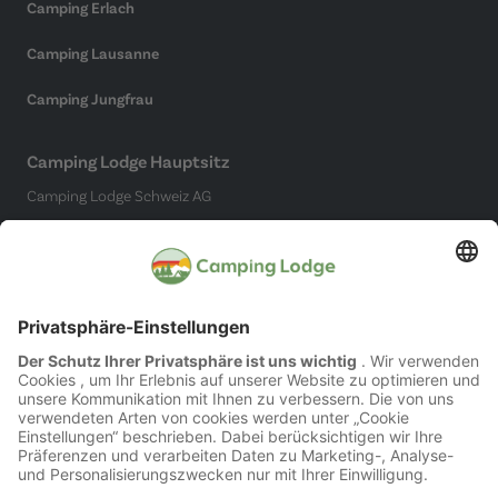
Camping Erlach
Camping Lausanne
Camping Jungfrau
Camping Lodge Hauptsitz
Camping Lodge Schweiz AG
Chollerstrasse 4
6300 Zug
(Kein Campingplatz)
Social Media
Impressum