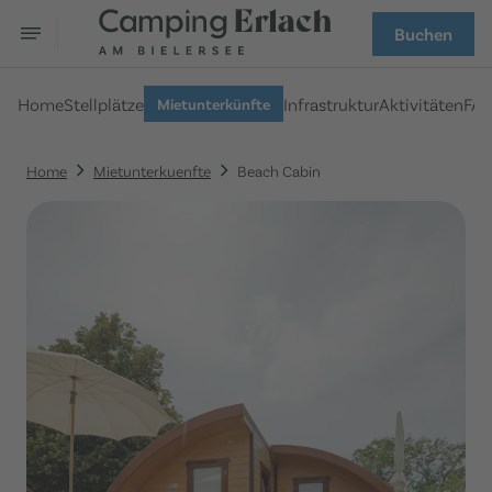
Buchen
Home
Stellplätze
Infrastruktur
Aktivitäten
FA
Mietunterkünfte
Home
Mietunterkuenfte
Beach Cabin