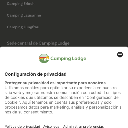
Camping Erlach
Camping Lausanne
Camping Jungfrau
Sede central de Camping Lodge
Camping Lodge Schweiz AG
Chollerstrasse 4
6300 Zug
(No es un camping)
Redes sociales
Aviso legal